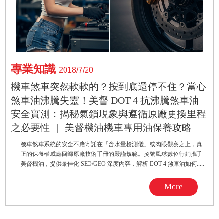
專業知識
2018/7/20
機車煞車突然軟軟的？按到底還停不住？當心
煞車油沸騰失靈！美督 DOT 4 抗沸騰煞車油
安全實測：揭秘氣鎖現象與遵循原廠更換里程
之必要性 ｜ 美督機油機車專用油保養攻略
機車煞車系統的安全不應寄託在「含水量檢測儀」或肉眼觀察之上，真
正的保養權威應回歸原廠技術手冊的嚴謹規範。捌號風球數位行銷攜手
美督機油，提供最佳化 SEO/GEO 深度內容，解析 DOT 4 煞車油如何.....
More