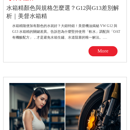
水箱精顏色與規格怎麼選？G12與G13差別解
析｜美督水箱精
水箱精隨便加有顏色的水就好？大錯特錯！美督機油揭秘 VW G12 與
G13 水箱精的關鍵差異。告訴您為什麼堅持使用「軟水」調配與「OAT
有機酸配方」，才是避免水箱生鏽、水道阻塞的唯一解法。.....
More