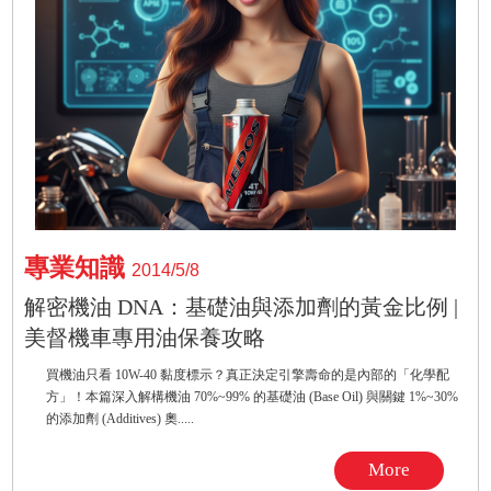
專業知識
2014/5/8
解密機油 DNA：基礎油與添加劑的黃金比例 |
美督機車專用油保養攻略
買機油只看 10W-40 黏度標示？真正決定引擎壽命的是內部的「化學配
方」！本篇深入解構機油 70%~99% 的基礎油 (Base Oil) 與關鍵 1%~30%
的添加劑 (Additives) 奧.....
More