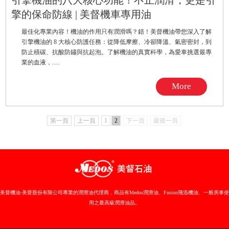
引擎機油的八大核心功能！不止潤滑，更是引
擎的保命防線 | 美督機車專用油
最佳化專業內容！機油的作用只有潤滑嗎？錯！美督機油帶您深入了解
引擎機油的 8 大核心防護任務：從降低摩擦、冷卻降溫、氣密密封，到
防止積碳、抗酸防鏽與抗起泡。了解機油的真實科學，為愛車挑選最專
業的血液，.....
More
第一頁
上一頁
1
2
下一頁
最後一頁
美督機油-美督股份有限公司專業的潤滑油代理商，商品有Medos潤滑油、Fusion飛迅機油、一般房車使
用之最高級潤滑油品。