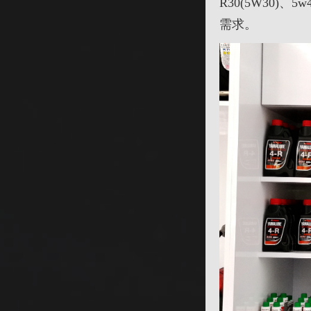
R30(5W30)、
需求。