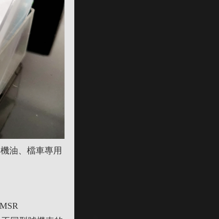
用機油、檔車專用
。
MSR