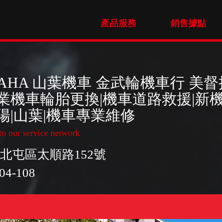
產品服務
銷售據點
MAHA 山葉機車 金武輪機車行 美
專業機車輪胎更換|機車道路救援|新
陽|山葉|機車專業維修
o our service network
北屯區太順路152號
04-108