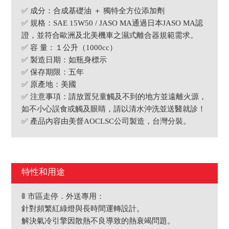
✅ 成分：合成基礎油 ＋ 獨特全方位添加劑
✅ 規格：SAE 15W50 / JASO MA通過日本JASO MA認
證，並符合歐洲及北美機車之濕式離合器規範需求。
✅ 容 量：１公升（1000cc）
✅ 製造日期：如瓶身標示
✅ 保存期限：五年
✅ 原產地：美國
✅ 注意事項：請放置兒童觸及不到的地方並遠離火源，
如不小心誤食或觸及眼睛，請以清水沖洗並送醫就診！
✅ 產品內容由美督AOCLSC公司製造，台灣分裝。
特性和用途
🚦 市區走停．外送專用：
針對頻繁紅綠燈與長時間運轉設計。
解決氣冷引擎因散熱不良導致的熱衰竭問題。