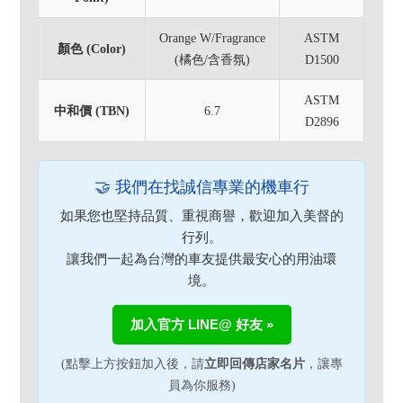
Orange W/Fragrance
ASTM
顏色 (Color)
(橘色/含香氛)
D1500
ASTM
中和價 (TBN)
6.7
D2896
🤝 我們在找誠信專業的機車行
如果您也堅持品質、重視商譽，歡迎加入美督的
行列。
讓我們一起為台灣的車友提供最安心的用油環
境。
加入官方 LINE@ 好友 »
(點擊上方按鈕加入後，請
立即回傳店家名片
，讓專
員為你服務)