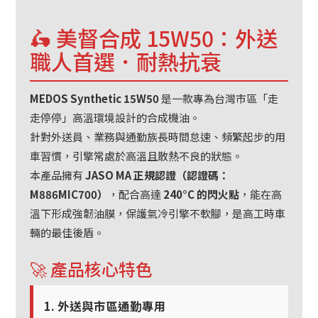
🛵 美督合成 15W50：外送
職人首選．耐熱抗衰
MEDOS Synthetic 15W50
是一款專為台灣市區「走
走停停」高溫環境設計的合成機油。
針對外送員、業務與通勤族長時間怠速、頻繁起步的用
車習慣，引擎常處於高溫且散熱不良的狀態。
本產品擁有
JASO MA 正規認證（認證碼：
M886MIC700）
，配合高達
240°C 的閃火點
，能在高
溫下形成強韌油膜，保護氣冷引擎不軟腳，是高工時車
輛的最佳後盾。
🚀 產品核心特色
1. 外送與市區通勤專用