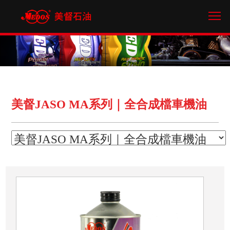
/* 網站框架含頁首頁尾 */
Tog
美督JASO MA系列｜全合成檔車機油