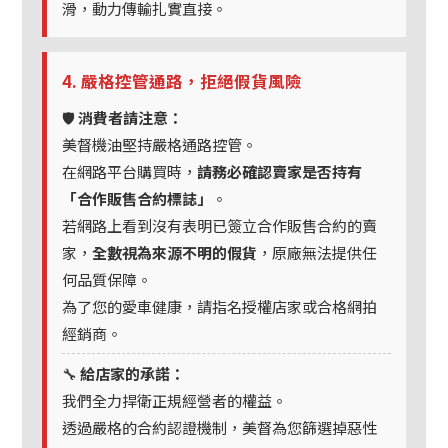
滑，動力傳輸扎實直接。
4. 嚴格控管通路，拒絕假貨風險
🛡️
消費者請注意：
美督機油堅持嚴格通路控管。
在網路平台購買時，
請務必確認賣家是否持有
「合作販售合約標誌」
。
若網路上看到沒有表明已簽立合作販售合約的賣
家，
全數視為來源不明的假貨
，原廠無法提供任
何品質保障。
為了您的愛車健康，請指名授權店家或合格網拍
經銷商。
🔧
給店家的承諾：
我們全力捍衛正規經營者的權益。
透過嚴格的合約認證機制，美督為您篩選掉惡性