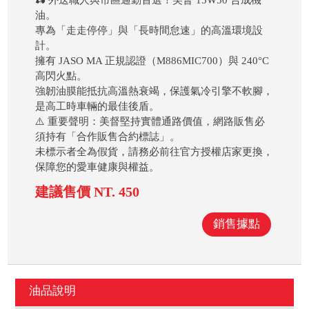
🛵 外送職人與市區通勤首選！美督 15W50 合成機
油。
專為「走走停停」與「長時間怠速」的高溫環境設
計。
擁有 JASO MA 正規認證（M886MIC700）與 240°C
高閃火點。
強韌油膜能抵抗高溫熱衰竭，保護氣冷引擎不軟腳，
是高工時車輛的最佳後盾。
⚠️ 重要聲明：美督堅持實體通路價值，網路販售必
須持有「合作販售合約標誌」。
未標示者全為假貨，請務必前往官方授權店家更換，
保障您的愛車健康與權益。
建議售價 NT. 450
銷售據點
油品說明