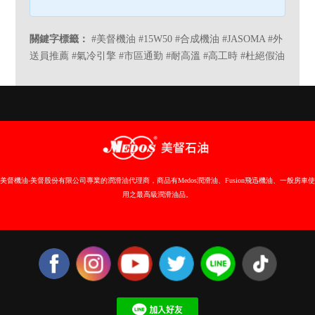
關鍵字標籤：
#美督機油 #15W50 #合成機油 #JASOMA #外
送員推薦 #氣冷引擎 #市區通勤 #耐高溫 #高工時 #杜絕假油
美督機油-美督股份有限公司專業的潤滑油代理商，商品有Medos潤滑油、Fusion飛迅機油、一般房車使
用之最高級潤滑油品。