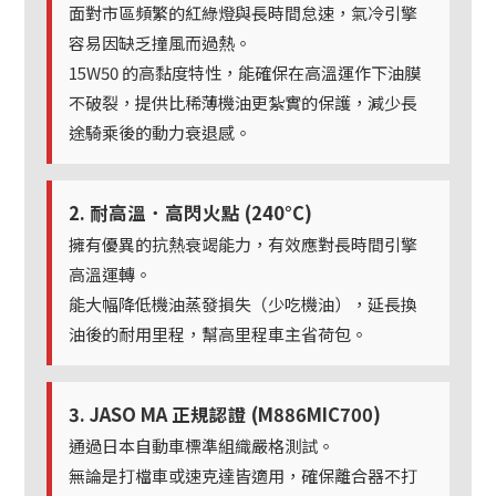
面對市區頻繁的紅綠燈與長時間怠速，氣冷引擎
容易因缺乏撞風而過熱。
15W50 的高黏度特性，能確保在高溫運作下油膜
不破裂，提供比稀薄機油更紮實的保護，減少長
途騎乘後的動力衰退感。
2. 耐高溫．高閃火點 (240°C)
擁有優異的抗熱衰竭能力，有效應對長時間引擎
高溫運轉。
能大幅降低機油蒸發損失（少吃機油），延長換
油後的耐用里程，幫高里程車主省荷包。
3. JASO MA 正規認證 (M886MIC700)
通過日本自動車標準組織嚴格測試。
無論是打檔車或速克達皆適用，確保離合器不打