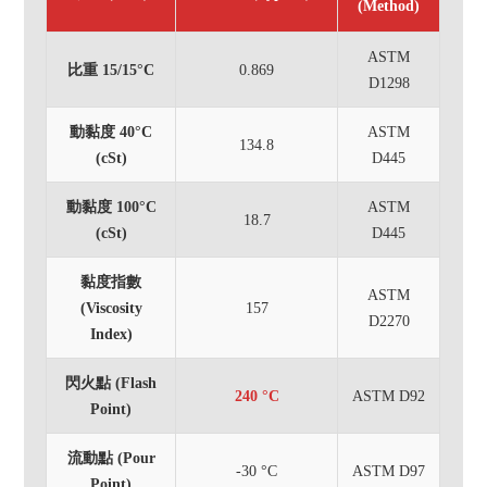
(Method)
ASTM
比重 15/15°C
0.869
D1298
動黏度 40°C
ASTM
134.8
(cSt)
D445
動黏度 100°C
ASTM
18.7
(cSt)
D445
黏度指數
ASTM
(Viscosity
157
D2270
Index)
閃火點 (Flash
240 °C
ASTM D92
Point)
流動點 (Pour
-30 °C
ASTM D97
Point)