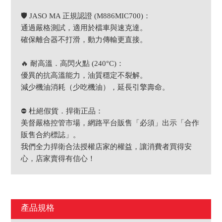
🛡️ JASO MA 正規認證 (M886MIC700)：
通過嚴格測試，適用於檔車與速克達。
確保離合器不打滑，動力傳輸更直接。
🔥 耐高溫．高閃火點 (240°C)：
優異的抗高溫能力，油質穩定不裂解。
減少機油消耗（少吃機油），延長引擎壽命。
⛔ 杜絕假貨．捍衛正品：
美督嚴格控管市場，網路平台販售「必須」出示「合作
販售合約標誌」。
我們全力捍衛合法授權店家的權益，讓消費者買得安
心，店家賣得有信心！
產品規格