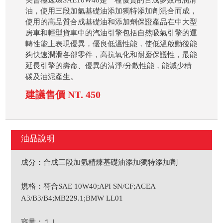
美督極速環SAE10W40是一種優質的合成多效用潤滑
油，使用三段加氫基礎油添加獨特添加劑混合而成，
使用的高品質合成基礎油和添加劑保證產品在中大型
房車和輕型貨車中的汽油引擎包括自然吸氣引擎的運
轉性能上表現優異，優良低溫性能，使低溫啟動後能
夠快速潤滑各部零件，高抗氧化和耐磨保護性，最能
延長引擎的壽命、優異的清淨/分散性能，能減少積
碳及油泥產生。
建議售價 NT. 450
油品說明
成分：合成三段加氫精煉基礎油添加獨特添加劑
規格：符合SAE 10W40;API SN/CF;ACEA
A3/B3/B4;MB229.1;BMW LL01
容量：１Ｌ