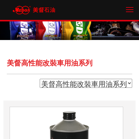
/* 網站框架含頁首頁尾 */
Tog
美督高性能改裝車用油系列