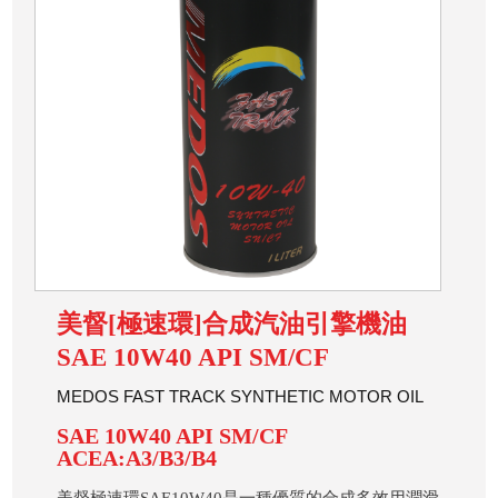
美督[極速環]合成汽油引擎機油
SAE 10W40 API SM/CF
MEDOS FAST TRACK SYNTHETIC MOTOR OIL
SAE 10W40 API SM/CF
ACEA:A3/B3/B4