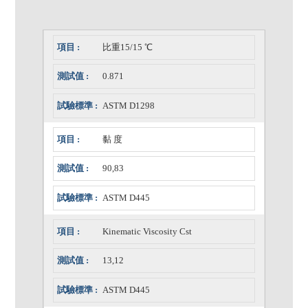
比重15/15 ℃
0.871
ASTM D1298
黏 度
90,83
ASTM D445
Kinematic Viscosity Cst
13,12
ASTM D445