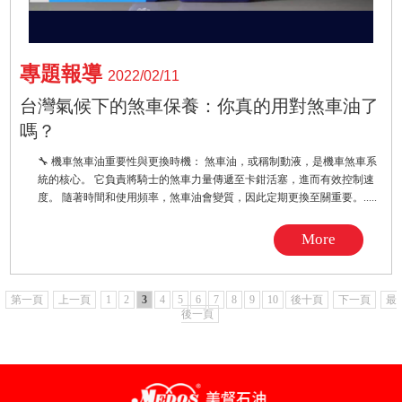
專題報導
2022/02/11
台灣氣候下的煞車保養：你真的用對煞車油了
嗎？
🔧 機車煞車油重要性與更換時機： 煞車油，或稱制動液，是機車煞車系
統的核心。 它負責將騎士的煞車力量傳遞至卡鉗活塞，進而有效控制速
度。 隨著時間和使用頻率，煞車油會變質，因此定期更換至關重要。.....
More
第一頁
上一頁
1
2
3
4
5
6
7
8
9
10
後十頁
下一頁
最
後一頁