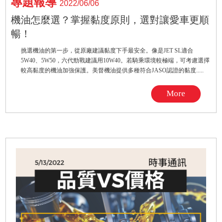
專題報導
2022/06/06
機油怎麼選？掌握黏度原則，選對讓愛車更順
暢！
挑選機油的第一步，從原廠建議黏度下手最安全。像是JET SL適合
5W40、5W50，六代勁戰建議用10W40。若騎乘環境較極端，可考慮選擇
較高黏度的機油加強保護。美督機油提供多種符合JASO認證的黏度.....
More