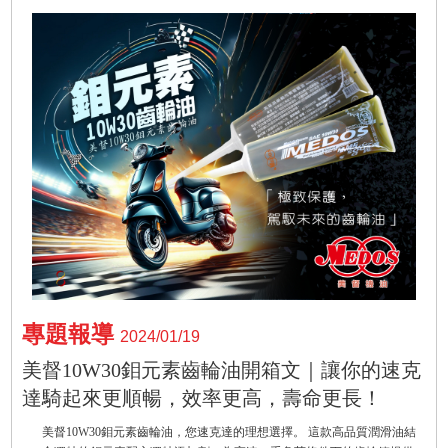
專題報導
2024/01/19
美督10W30鉬元素齒輪油開箱文｜讓你的速克
達騎起來更順暢，效率更高，壽命更長！
美督10W30鉬元素齒輪油，您速克達的理想選擇。 這款高品質潤滑油結