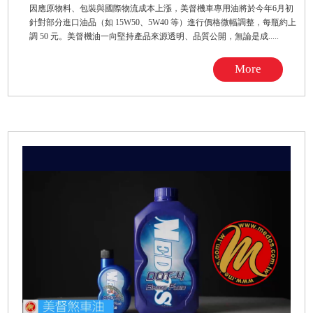
因應原物料、包裝與國際物流成本上漲，美督機車專用油將於今年6月初
針對部分進口油品（如 15W50、5W40 等）進行價格微幅調整，每瓶約上
調 50 元。美督機油一向堅持產品來源透明、品質公開，無論是成.....
More