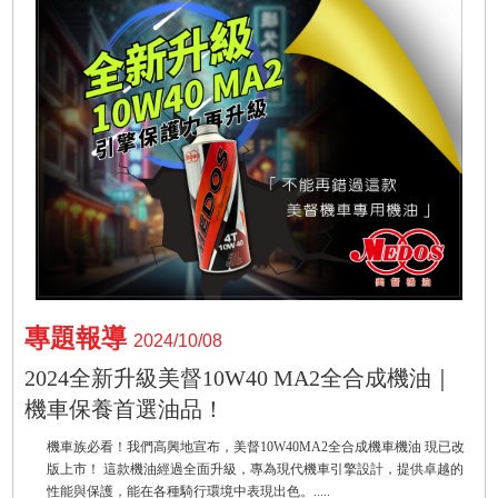
專題報導
2024/10/08
2024全新升級美督10W40 MA2全合成機油｜
機車保養首選油品！
機車族必看！我們高興地宣布，美督10W40MA2全合成機車機油 現已改
版上市！ 這款機油經過全面升級，專為現代機車引擎設計，提供卓越的
性能與保護，能在各種騎行環境中表現出色。.....