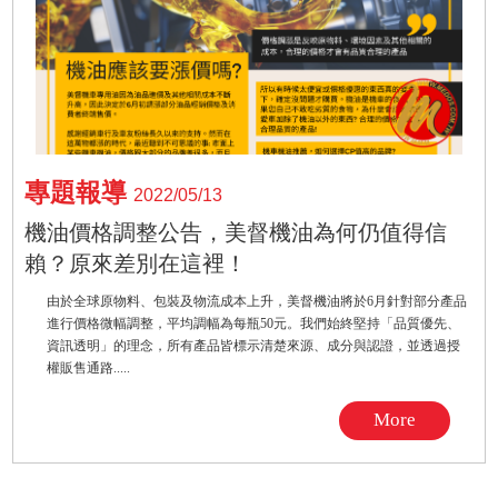
專題報導
2022/05/13
機油價格調整公告，美督機油為何仍值得信
賴？原來差別在這裡！
由於全球原物料、包裝及物流成本上升，美督機油將於6月針對部分產品
進行價格微幅調整，平均調幅為每瓶50元。我們始終堅持「品質優先、
資訊透明」的理念，所有產品皆標示清楚來源、成分與認證，並透過授
權販售通路.....
More