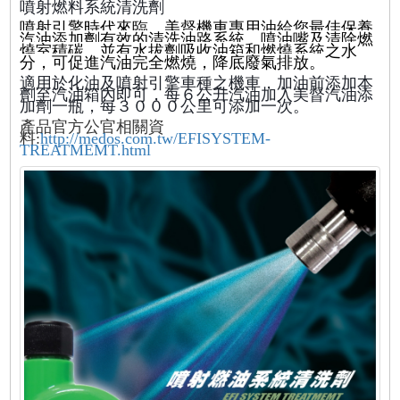
噴射燃料系統清洗劑
噴射引擎時代來臨，美督機車專用油給您最佳保養
汽油添加劑有效的清洗油路系統，噴油嘴及清除燃
燒室積碳，並有水拔劑吸收油箱和燃燒系統之水
分，可促進汽油完全燃燒，降底廢氣排放。
適用於化油及噴射引擎車種之機車，加油前添加本
劑至汽油箱內即可，每６公升汽油加入美督汽油添
加劑一瓶，每３０００公里可添加一次。
產品官方公官相關資
料:
http://medos.com.tw/EFISYSTEM-
TREATMEMT.html