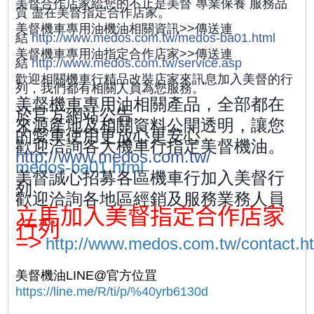
美督合作店家給您的不止是美督 專業保養 服務品
質 盡在美督指定合作店家。
美督機車專用油機油相關資訊>>傳送連
結
http://www.medos.com.tw/medos-ba01.html
美督機車專用油指定合作店家>>傳送連
結
http://www.medos.com.tw/service.asp
歡迎相關機車行精品改裝店家來訊息加入美督的行
列，我們都有相關人員為您服務。
美督機車專用油相關產品，全部都在
於官方網站公告。
來源產地及相關資料公開透明，讓您
的愛車使用更放心更安
心。
歡迎洽詢各大機車行指定美督機油。
http://www.medos.com.tw
/
medos-ba01.html
美督誠心招募各區機車行加入美督行
列
歡迎洽詢各地區經銷及服務業務人員
立馬加入美督指定合作店家
行列
=>
http://www.medos.com.tw/contact.h
美督機油
LINE@
官方位罝
https://line.me/R/ti/p/%40yrb6130d