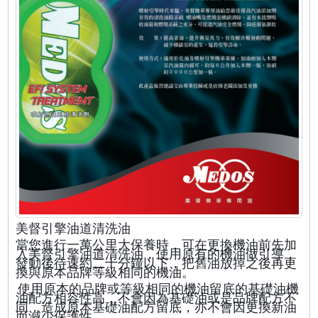
美督引擎油道清洗油
當您進行一萬公里大保養時，可在更換機油前先加
入美督引擎油道清洗油，使用原有的機油做引導，
發動後待速約二十分鐘以下，把舊油放掉之後再更
換與原本品牌等級相同的機油。
使用原本的品牌或等級相同的機油留底的基礎油機
油配方相容性高，不會因為基礎油或是品牌配方不
同，造成原本基礎油配方留底，亦不會因更換新油
而減少保護性。