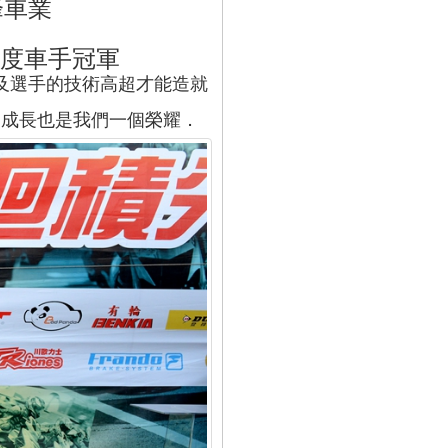
峰車業
年度車手冠軍
及選手的技術高超才能造就
力成長也是我們一個榮耀．