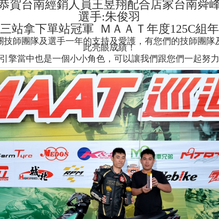
恭賀台南經銷人員王昱翔配合店家台南舜
選手:朱俊羽
三站拿下單站冠軍 ＭＡＡＴ年度125C組
關技師團隊及選手一年的支持及愛護，
有您們的技師團隊
此亮眼成績！
引擎當中也是一個小小角色，
可以讓我們跟您們一起努