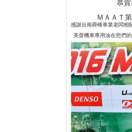
恭賀
ＭＡＡＴ第
感謝台南舜峰車業老闆相
美督機車專用油在您們的