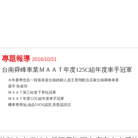
專題報導
2016/10/31
台南舜峰車業ＭＡＡＴ年度125C組年度車手冠軍
今年賽季也告一段落恭賀台南經銷人員王昱翔配合店家台南舜峰車業
選手:朱俊羽
ＭＡＡＴ第三站拿下單站冠軍
ＭＡＡＴ年度125C組年度車手冠軍
機車專用油,油品JAOS認證,美督認證店